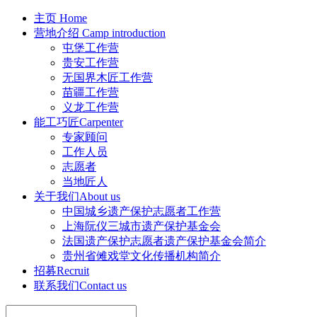
主页
Home
营地介绍
Camp introduction
屯堡工作营
贵安工作营
无国界木匠工作营
苗疆工作营
义龙工作营
能工巧匠
Carpenter
专家顾问
工作人员
志愿者
当地匠人
关于我们
About us
中国城乡遗产保护志愿者工作营
上海阮仪三城市遗产保护基金会
法国遗产保护志愿者遗产保护基金会简介
贵州省傩戏堂文化传播机构简介
招募
Recruit
联系我们
Contact us