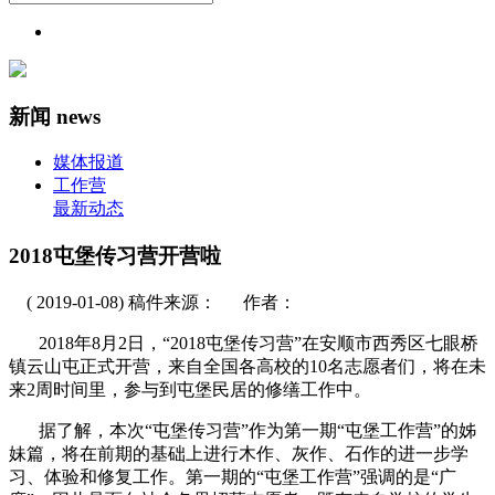
新闻
news
媒体报道
工作营
最新动态
2018屯堡传习营开营啦
( 2019-01-08) 稿件来源： 作者：
2018
年
8
月
2
日，“
2018
屯堡传习营”在安顺市西秀区七眼桥
镇云山屯正式开营，来自全国各高校的
10
名志愿者们，将在未
来
2
周时间里，参与到屯堡民居的修缮工作中。
据了解，本次“屯堡传习营”
作为第一期
“屯堡工作营”的
姊
妹篇，将在前期的基础上进行木作、灰作、石作的进一步学
习、体验和修复工作。第一期的“
屯堡工作营”
强调的是“广