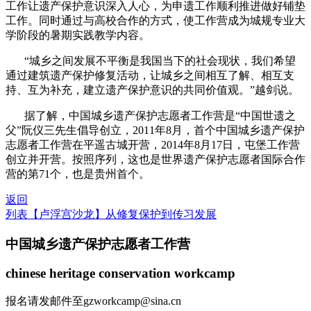
工作让遗产保护意识深入人心，为申遗工作顺利推进做好铺垫
工作。同时通过与高校合作的方式，使工作营
成为
城规专业
大
学阶段的暑期实践教学内容。
“城乡之间发展不平衡是我国当下的社会现状，我们希望
通过建筑遗产保护修复活动，让城乡之间相互了解、相互支
持、互为补充，建立遗产保护意识的共同价值观。”越剑说。
据了解，中国城乡遗产保护志愿者工作营是“中国世遗之
父”阮仪三先生倡导创立，
2011
年
8
月，首个中国城乡遗产保护
志愿者工作营在平遥古城开营，
2014
年
8
月
17
日，屯堡工作营
创立并开营。按照序列，这也是世界遗产保护志愿者国际合作
营的第
71
个，也是贵州首个。
返回
列表
【卢浮宫沙龙】从修复保护到传习发展
中国城乡遗产保护志愿者工作营
chinese heritage conservation workcamp
报名请发邮件至gzworkcamp@sina.cn