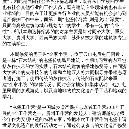
度”，因此
是面向社会各界招募志愿者，
既有来自学校的学生
也有社会其他行业的工作人员，既有建筑专业领域的也有非专
业领域的，目的在于让更多各行各业的人员都能有机会参与到
遗产保护工作中来
；
而第二期
“屯堡传习营”
则是突出“深度”，
只
面向高校建筑与城市规划
专业
的学生，带有一定的“专业
性”，所以本期选择招募的的对象主要是针对同济大学、重庆
大学、贵州大学、西南民族大学、苏州科技大学的建筑学专业
的在读学生。
本期
修复的房子叫“金家小院”，位于云山屯后屯门附近，
是一栋“石木结构”的屯堡传统民居建筑，本期
传习
营的内容包
括灰作技艺的学习实践，石木结构建筑的搭建修复等，
由同济
大学派出的灰作技艺的专家和
当地匠人将
共同
指导并带领志愿
者进行施工，
使用传统的灰作技艺，传统的石灰配比来重
建“金家小院”的墙体部分
。同时会穿插安排集体活动：包括屯
堡民居的参观游览，以及当地非物质文化遗产手工艺和地戏的
学习。
“屯堡工作营”是中国城乡遗产保护志愿者工作营
2018
年开
展的
4
个工作营之一。
贵州
工作营
的
发起人：建筑师越剑
老师
今年作为安顺申遗的特聘专家，将把
本次工作营作为屯堡申请
世界文化遗产的践行活动
之一，通过公众参与的文化遗产修复