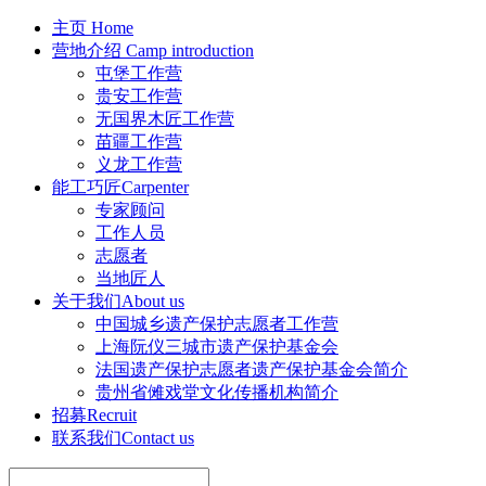
主页
Home
营地介绍
Camp introduction
屯堡工作营
贵安工作营
无国界木匠工作营
苗疆工作营
义龙工作营
能工巧匠
Carpenter
专家顾问
工作人员
志愿者
当地匠人
关于我们
About us
中国城乡遗产保护志愿者工作营
上海阮仪三城市遗产保护基金会
法国遗产保护志愿者遗产保护基金会简介
贵州省傩戏堂文化传播机构简介
招募
Recruit
联系我们
Contact us